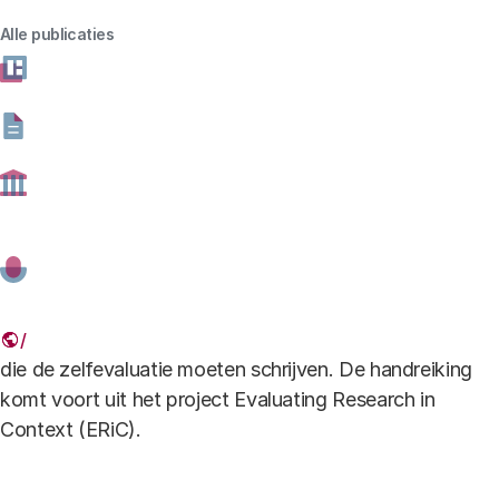
Alle publicaties
Rapport
Download
Ha
bestand type
pdf -
bestand formaat
465.77 kB
rode achtergrond.jpg
Deze handreiking is geschreven als aanvulling op het
BKO 2009-2015 en SEP 2009-2015. Zij is in eerste
instantie bedoeld voor diegenen die
onderzoeksvisitaties moeten organiseren en diegenen
die de zelfevaluatie moeten schrijven. De handreiking
komt voort uit het project Evaluating Research in
Context (ERiC).