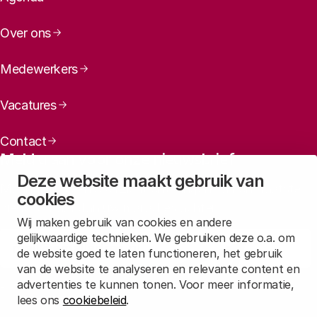
relevantie van kennis
De
maatschappelijke kwaliteit van onderzoek in kaart.
Over ons
Medewerkers
Vacatures
Contact
Meld u aan voor onze nieuwsbrief
Deze website maakt gebruik van
Maandelijks een overzicht ontvangen van ons laatste
cookies
nieuws? Laat dan uw mailadres achter.
Wij maken gebruik van cookies en andere
gelijkwaardige technieken. We gebruiken deze o.a. om
Aanmelden
de website goed te laten functioneren, het gebruik
van de website te analyseren en relevante content en
advertenties te kunnen tonen. Voor meer informatie,
Lees in
onze privacyverklaring
hoe wij deze gegevens verwerken.
lees ons
cookiebeleid
.