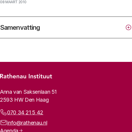
08 MAART 2010
Samenvatting
Footer-menu
Rathenau logo, naar de homepage
Contactinformatie
Anna van Saksenlaan 51
2593 HW Den Haag
Telefoonnummer:
070 34 21 5 42
E-mailadres:
info@rathenau.nl
Zichtbaar maken van maatschappelijke
Paginanavigatie
Agenda