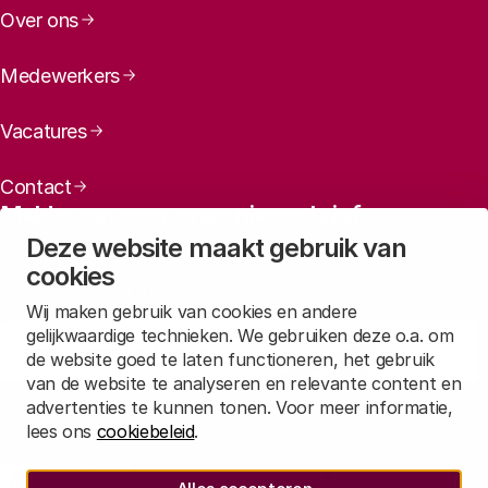
geslachtsbepaling in het ei
Over ons
genetische modificatie van legkippen met een
Medewerkers
fluorescerend gen
het opfokken van de haantjes (de broertjes van de
Vacatures
leghennen)
Contact
Meld u aan voor onze nieuwsbrief
Deze website maakt gebruik van
Maandelijks een overzicht ontvangen van ons laatste
cookies
nieuws? Laat dan uw mailadres achter.
Wij maken gebruik van cookies en andere
gelijkwaardige technieken. We gebruiken deze o.a. om
Aanmelden
de website goed te laten functioneren, het gebruik
van de website te analyseren en relevante content en
advertenties te kunnen tonen. Voor meer informatie,
Lees in
onze privacyverklaring
hoe wij deze gegevens verwerken.
lees ons
cookiebeleid
.
Bij voorkeur citeren als
Sociale media