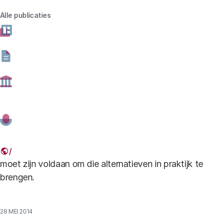
Alle publicaties
rode achtergrond.jpg
Auteurs
Dit rapport brengt in kaart welke opvattingen
stakeholders hebben over diverse alternatieven voor
het doden van eendagshaantjes, welke alternatieven in
hun ogen veelbelovend zijn en aan welke voorwaarden
moet zijn voldaan om die alternatieven in praktijk te
brengen.
28 MEI 2014