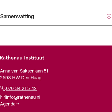
Samenvatting
Footer-menu
Rathenau logo, naar de homepage
Contactinformatie
Anna van Saksenlaan 51
2593 HW Den Haag
Telefoonnummer:
070 34 21 5 42
E-mailadres:
info@rathenau.nl
Paginanavigatie
Agenda