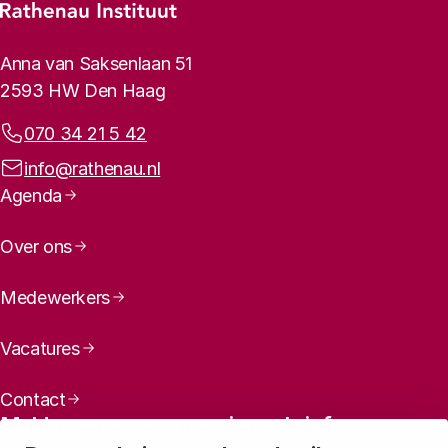
Footer-menu
Rathenau logo, naar de homepage
Contactinformatie
Anna van Saksenlaan 51
2593 HW Den Haag
Telefoonnummer:
070 34 21 5 42
E-mailadres:
info@rathenau.nl
Paginanavigatie
Agenda
Over ons
Medewerkers
Vacatures
Contact
Meld u aan voor onze nieuwsbrief