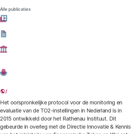
Downloads
Alle publicaties
Rapport
Download
Pr
bestand type
pdf -
bestand formaat
586.97 kB
rode achtergrond.jpg
Dit rapport presenteert het geactualiseerde EMTO-
protocol, dat de basis vormt voor de evaluatie van de
TO2-instellingen in 2024.
Het oorspronkelijke protocol voor de monitoring en
evaluatie van de TO2-instellingen in Nederland is in
2015 ontwikkeld door het Rathenau Instituut. Dit
gebeurde in overleg met de Directie Innovatie & Kennis