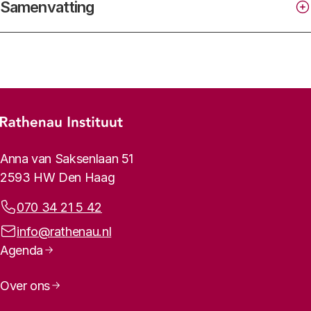
Samenvatting
Footer-menu
Rathenau logo, naar de homepage
Contactinformatie
Anna van Saksenlaan 51
2593 HW Den Haag
Telefoonnummer:
070 34 21 5 42
E-mailadres:
info@rathenau.nl
Paginanavigatie
Agenda
Bij voorkeur citeren als:
Over ons