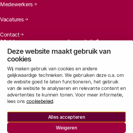
Medewerkers
Vacatures
Contact
Meld u aan voor onze nieuwsbrief
Deze website maakt gebruik van
Maandelijks een overzicht ontvangen van ons laatste
cookies
nieuws? Laat dan uw mailadres achter.
Wij maken gebruik van cookies en andere
gelijkwaardige technieken. We gebruiken deze o.a. om
Aanmelden
de website goed te laten functioneren, het gebruik
van de website te analyseren en relevante content en
advertenties te kunnen tonen. Voor meer informatie,
Lees in
onze privacyverklaring
hoe wij deze gegevens verwerken.
lees ons
cookiebeleid
.
Sociale media
Alles accepteren
Rathenau Mastodon
Rathenau LinkedIn
Rathenau Instagram
Weigeren