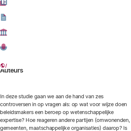
Het_Bericht_-_Wetenschap_als_strijdt
oneel.pdf
Download
be
bestand type
pdf -
bestand formaat
508.22 kB
rode achtergrond.jpg
Auteurs
In deze studie gaan we aan de hand van zes
controversen in op vragen als: op wat voor wijze doen
beleidsmakers een beroep op wetenschappelijke
expertise? Hoe reageren andere partijen (omwonenden,
gemeenten, maatschappelijke organisaties) daarop? Is