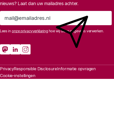
nieuws? Laat dan uw mailadres achter.
Aanmelden
Lees in
onze privacyverklaring
hoe wij deze gegevens verwerken.
Sociale media
Rathenau Mastodon
Rathenau LinkedIn
Rathenau Instagram
Juridische informatie
Privacy
Responsible Disclosure
Informatie opvragen
Cookie-instellingen