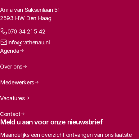
Contactinformatie
Anna van Saksenlaan 51
2593 HW Den Haag
Telefoonnummer:
070 34 21 5 42
E-mailadres:
info@rathenau.nl
Bij voorkeur citeren als:
Paginanavigatie
Agenda
Over ons
Medewerkers
Vacatures
Contact
Meld u aan voor onze nieuwsbrief
Maandelijks een overzicht ontvangen van ons laatste