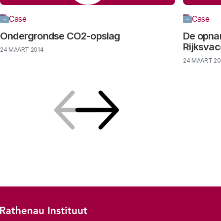
Case
Case
Ondergrondse CO2-opslag
De opna
Rijksva
24 MAART 2014
24 MAART 20
Vorige
Volgende
Footer-menu
Rathenau logo, naar de homepage