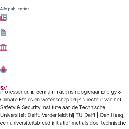
Alle publicaties
16 MEI 2023
Deel dit artikel
Link
Professor dr. ir. Behnam Taebi is hoogleraar Energy &
Climate Ethics en wetenschappelijk directeur van het
Safety & Security Institute aan de Technische
Universiteit Delft. Verder leidt hij TU Delft | Den Haag,
een universiteitsbreed initiatief met als doel technische