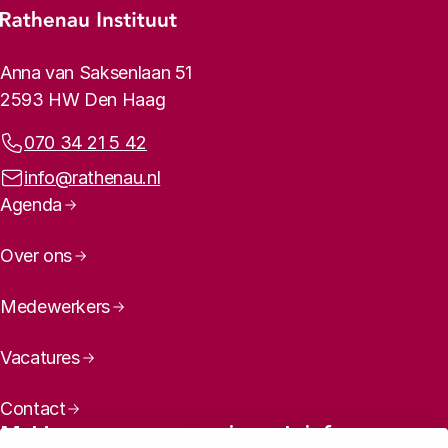
Footer-menu
Rathenau logo, naar de homepage
Contactinformatie
Anna van Saksenlaan 51
2593 HW Den Haag
Telefoonnummer:
070 34 21 5 42
E-mailadres:
info@rathenau.nl
Paginanavigatie
Agenda
Over ons
Medewerkers
Vacatures
Contact
Meld u aan voor onze nieuwsbrief