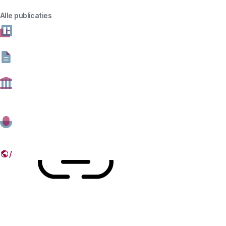
geweldige sprong voorwaarts. Melanie kon als geen
Alle publicaties
ander de uitwerking van wetenschap, technologie en
innovatie op de samenleving tastbaar en invoelbaar
maken. We zullen haar gedreven en warme
persoonlijkheid missen.
16 AUGUSTUS 2021
Deel dit artikel
Link