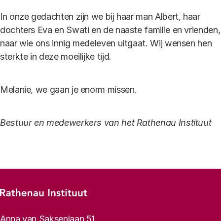
In onze gedachten zijn we bij haar man Albert, haar
dochters Eva en Swati en de naaste familie en vrienden,
naar wie ons innig medeleven uitgaat. Wij wensen hen
sterkte in deze moeilijke tijd.
Melanie, we gaan je enorm missen.
Bestuur en medewerkers van het Rathenau Instituut
Footer-menu
Rathenau logo, naar de homepage
Contactinformatie
Anna van Saksenlaan 51