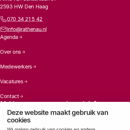
2593 HW Den Haag
Telefoonnummer:
070 34 21 5 42
E-mailadres:
info@rathenau.nl
Paginanavigatie
Agenda
Over ons
Medewerkers
Vacatures
Contact
Meld u aan voor onze nieuwsbrief
Deze website maakt gebruik van
Maandelijks een overzicht ontvangen van ons laatste
cookies
nieuws? Laat dan uw mailadres achter.
Wij maken gebruik van cookies en andere