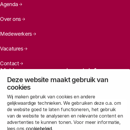
Paginanavigatie
Agenda
Over ons
Medewerkers
Vacatures
Contact
Meld u aan voor onze nieuwsbrief
Deze website maakt gebruik van
Maandelijks een overzicht ontvangen van ons laatste
cookies
nieuws? Laat dan uw mailadres achter.
Wij maken gebruik van cookies en andere
gelijkwaardige technieken. We gebruiken deze o.a. om
Aanmelden
de website goed te laten functioneren, het gebruik
van de website te analyseren en relevante content en
advertenties te kunnen tonen. Voor meer informatie,
Lees in
onze privacyverklaring
hoe wij deze gegevens verwerken.
lees ons
cookiebeleid
.