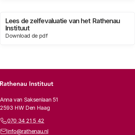
Lees de zelfevaluatie van het Rathenau
Instituut
Download de pdf
(in een nieuw tabblad)
Footer-menu
Rathenau logo, naar de homepage
Contactinformatie
Anna van Saksenlaan 51
2593 HW Den Haag
Telefoonnummer:
070 34 21 5 42
E-mailadres:
info@rathenau.nl