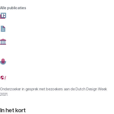
de Tweede Kamer gestuurd. De evaluatie beslaat de
periode 2017-2022.
Alle publicaties
30 NOVEMBER 2023
Deel dit artikel
Link
Onderzoeker in gesprek met bezoekers aan de Dutch Design Week
2021.
In het kort