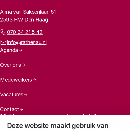
Rathenau logo, naar de homepage
Contactinformatie
Anna van Saksenlaan 51
2593 HW Den Haag
Telefoonnummer:
070 34 21 5 42
E-mailadres:
info@rathenau.nl
Paginanavigatie
Agenda
Over ons
Medewerkers
Vacatures
Contact
Meld u aan voor onze nieuwsbrief
Deze website maakt gebruik van
Maandelijks een overzicht ontvangen van ons laatste