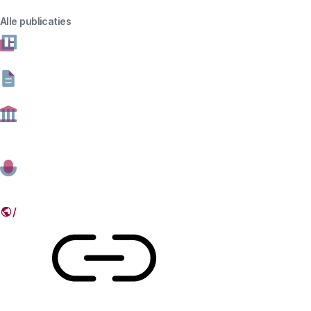
of veranderingen in de zorg: wetenschappelijke kennis,
Alle publicaties
nieuwe technologie en innovatie spelen bij grote
maatschappelijke veranderingen een belangrijke rol. Het
Rathenau Instituut heeft ook in 2025-2026 de ambitie
inzichtelijk te maken hoe wetenschap, technologie en
innovatie kunnen bijdragen aan maatschappelijke
opgaven, met oog voor publieke waarden.
19 DECEMBER 2024
Deel dit artikel