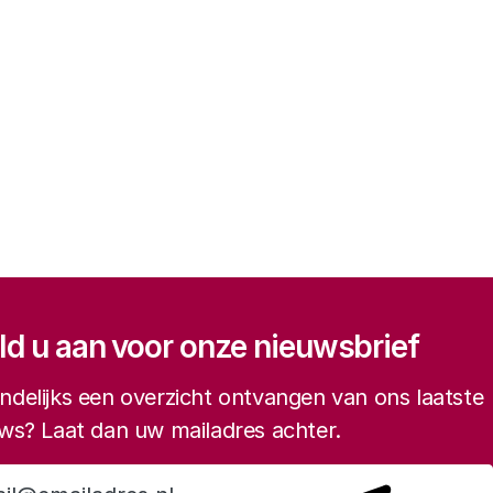
gatie
d u aan voor onze nieuwsbrief
delijks een overzicht ontvangen van ons laatste
ws? Laat dan uw mailadres achter.
Aanmelden