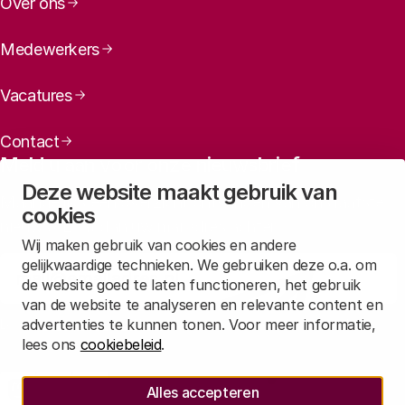
Over ons
organisatorische en financiële randvoorwaarden ook
moeten oordelen over de sectorspecifieke functie
Medewerkers
die TKI’s vervullen.
De overheid kan overwegen om een actievere rol op
Vacatures
zich te nemen in sectoren met een korte
onderzoekstraditie, door meer dan nu het MKB te
Contact
Meld u aan voor onze nieuwsbrief
faciliteren of zich op te stellen als innovatieve
aanbesteder.
Deze website maakt gebruik van
Maandelijks een overzicht ontvangen van ons laatste
cookies
nieuws? Laat dan uw mailadres achter.
Wij maken gebruik van cookies en andere
gelijkwaardige technieken. We gebruiken deze o.a. om
Aanmelden
de website goed te laten functioneren, het gebruik
van de website te analyseren en relevante content en
advertenties te kunnen tonen. Voor meer informatie,
Lees in
onze privacyverklaring
hoe wij deze gegevens verwerken.
lees ons
cookiebeleid
.
Bij voorkeur citeren als:
Sociale media
Alles accepteren
Rathenau Mastodon
Rathenau LinkedIn
Rathenau Instagram