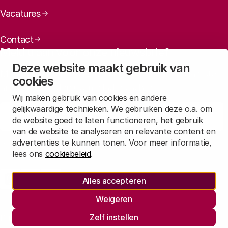
Vacatures
Contact
Meld u aan voor onze nieuwsbrief
Deze website maakt gebruik van
Maandelijks een overzicht ontvangen van ons laatste
cookies
nieuws? Laat dan uw mailadres achter.
Wij maken gebruik van cookies en andere
gelijkwaardige technieken. We gebruiken deze o.a. om
Aanmelden
de website goed te laten functioneren, het gebruik
van de website te analyseren en relevante content en
advertenties te kunnen tonen. Voor meer informatie,
Lees in
onze privacyverklaring
hoe wij deze gegevens verwerken.
lees ons
cookiebeleid
.
Sociale media
Alles accepteren
Rathenau Mastodon
Rathenau LinkedIn
Rathenau Instagram
Zes wetenschapsgebieden
Weigeren
Juridische informatie
Zelf instellen
Privacy
Responsible Disclosure
Informatie opvragen