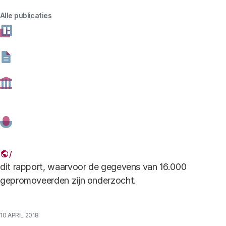
Alle publicaties
shutterstock_126318380.jpg
Auteurs
Ir. Alexandra Vennekens MBA
Onderzoekscoördinator
De arbeidsmarkt voor gepromoveerden blijkt voor een
groot deel buiten de universiteit te liggen. Dat blijkt uit
dit rapport, waarvoor de gegevens van 16.000
gepromoveerden zijn onderzocht.
10 APRIL 2018