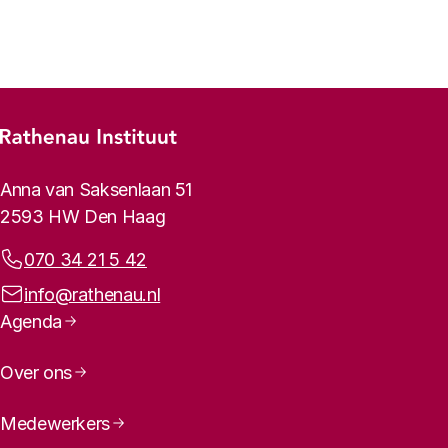
Vorige
Volgende
Footer-menu
Rathenau logo, naar de homepage
Contactinformatie
Anna van Saksenlaan 51
2593 HW Den Haag
De zin van promoveren
Telefoonnummer:
070 34 21 5 42
E-mailadres:
info@rathenau.nl
Paginanavigatie
Agenda
Over ons
Medewerkers