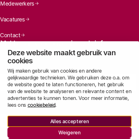
Medewerkers
Vacatures
Contact
Meld u aan voor onze nieuwsbrief
Deze website maakt gebruik van
Maandelijks een overzicht ontvangen van ons laatste
cookies
nieuws? Laat dan uw mailadres achter.
Wij maken gebruik van cookies en andere
gelijkwaardige technieken. We gebruiken deze o.a. om
Aanmelden
de website goed te laten functioneren, het gebruik
van de website te analyseren en relevante content en
advertenties te kunnen tonen. Voor meer informatie,
Lees in
onze privacyverklaring
hoe wij deze gegevens verwerken.
lees ons
cookiebeleid
.
Sociale media
Alles accepteren
Rathenau Mastodon
Rathenau LinkedIn
Rathenau Instagram
Weigeren