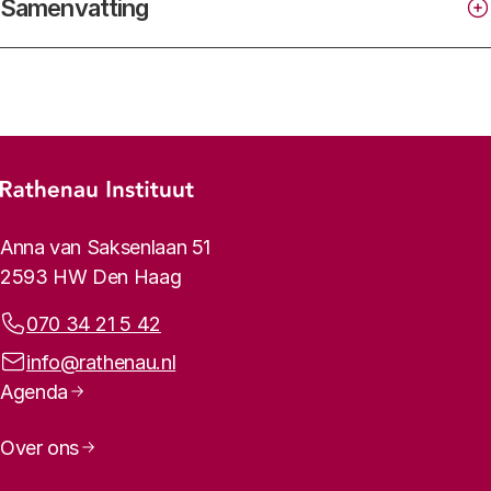
Samenvatting
Footer-menu
Rathenau logo, naar de homepage
Contactinformatie
Anna van Saksenlaan 51
2593 HW Den Haag
Telefoonnummer:
070 34 21 5 42
E-mailadres:
info@rathenau.nl
Paginanavigatie
Agenda
Over ons
Bij citeren als: