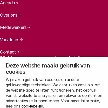
Paginanavigatie
Agenda
Over ons
Medewerkers
Vacatures
Contact
Meld u aan voor onze nieuwsbrief
Deze website maakt gebruik van
Maandelijks een overzicht ontvangen van ons laatste
cookies
nieuws? Laat dan uw mailadres achter.
Wij maken gebruik van cookies en andere
gelijkwaardige technieken. We gebruiken deze o.a. om
Aanmelden
de website goed te laten functioneren, het gebruik
van de website te analyseren en relevante content en
advertenties te kunnen tonen. Voor meer informatie,
Lees in
onze privacyverklaring
hoe wij deze gegevens verwerken.
lees ons
cookiebeleid
.