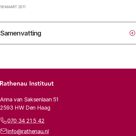
18 MAART 2011
Samenvatting
Footer-menu
Rathenau logo, naar de homepage
Contactinformatie
Anna van Saksenlaan 51
2593 HW Den Haag
Telefoonnummer:
070 34 21 5 42
Bij voorkeur citeren als:
E-mailadres:
info@rathenau.nl