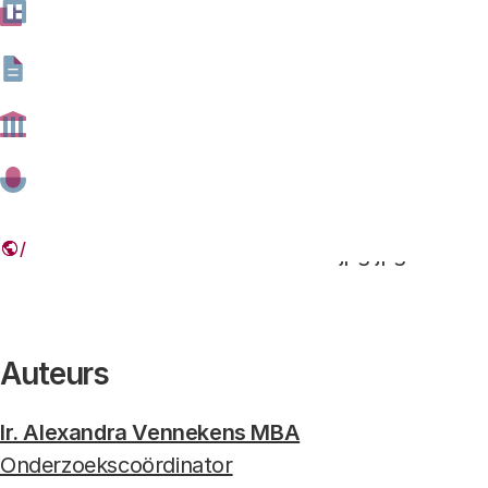
onderzoek
Onderzoek naar beleving van publi
medisch onderzoekers aan UMC’
hh-16555782 Publicatiedruk UMC.jpg.jpg
Auteurs
Ir. Alexandra Vennekens MBA
Onderzoekscoördinator