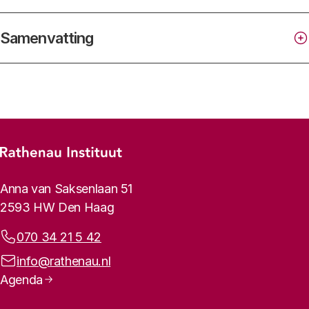
Samenvatting
Footer-menu
Rathenau logo, naar de homepage
Contactinformatie
Anna van Saksenlaan 51
2593 HW Den Haag
Telefoonnummer:
070 34 21 5 42
E-mailadres:
info@rathenau.nl
Paginanavigatie
Agenda