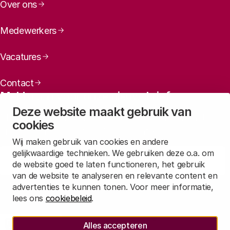
Over ons
Medewerkers
Vacatures
Preferred citation:
Contact
Case
Meld u aan voor onze nieuwsbrief
study TKI Maritime - A strategic public-private
Deze website maakt gebruik van
Maandelijks een overzicht ontvangen van ons laatste
partnership for the Dutch maritime sector
cookies
nieuws? Laat dan uw mailadres achter.
Wij maken gebruik van cookies en andere
gelijkwaardige technieken. We gebruiken deze o.a. om
Aanmelden
de website goed te laten functioneren, het gebruik
van de website te analyseren en relevante content en
advertenties te kunnen tonen. Voor meer informatie,
Lees in
onze privacyverklaring
hoe wij deze gegevens verwerken.
lees ons
cookiebeleid
.
Sociale media
Alles accepteren