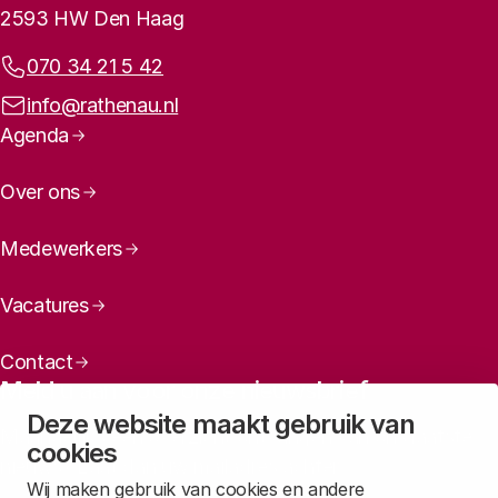
2593 HW Den Haag
Telefoonnummer:
070 34 21 5 42
E-mailadres:
info@rathenau.nl
Paginanavigatie
Agenda
Over ons
Medewerkers
Vacatures
Contact
Meld u aan voor onze nieuwsbrief
Deze website maakt gebruik van
Maandelijks een overzicht ontvangen van ons laatste
cookies
nieuws? Laat dan uw mailadres achter.
Wij maken gebruik van cookies en andere