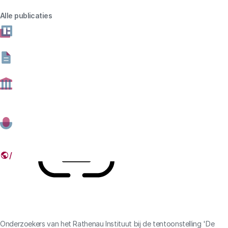
toekomst te tekenen. Pak een stift, bedenk en teken
Alle publicaties
samen met andere bezoekers hoe het toekomstige
marktplein eruit ziet als je zélf virtuele informatie kunt
toevoegen aan onze fysieke omgeving. Bijvoorbeeld
virtuele straatborden, versieringen of bewegwijzering.
08 MEI 2024
MEERDERE DAGEN EN TIJDSTIPPEN
HAARLEM
Deel dit artikel
Link
Onderzoekers van het Rathenau Instituut bij de tentoonstelling 'De