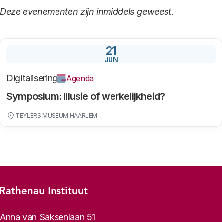
Deze evenementen zijn inmiddels geweest.
21
JUN
Digitalisering
Agenda
Symposium: Illusie of werkelijkheid?
TEYLERS MUSEUM HAARLEM
Footer-menu
Rathenau logo, naar de homepage
Contactinformatie
Anna van Saksenlaan 51