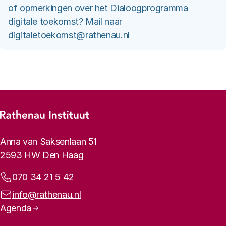
of opmerkingen over het Dialoogprogramma
digitale toekomst? Mail naar
digitaletoekomst@rathenau.nl
Footer-menu
Rathenau logo, naar de homepage
Contactinformatie
Anna van Saksenlaan 51
2593 HW Den Haag
Telefoonnummer:
070 34 21 5 42
E-mailadres:
info@rathenau.nl
Paginanavigatie
Agenda