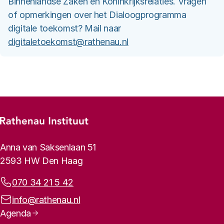
Binnenlandse Zaken en Koninkrijksrelaties. Vragen
of opmerkingen over het Dialoogprogramma
digitale toekomst? Mail naar
digitaletoekomst@rathenau.nl
Footer-menu
Rathenau logo, naar de homepage
Contactinformatie
Anna van Saksenlaan 51
2593 HW Den Haag
Telefoonnummer:
070 34 21 5 42
E-mailadres:
info@rathenau.nl
Paginanavigatie
Agenda