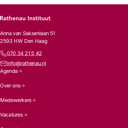
Footer-menu
Rathenau logo, naar de homepage
Contactinformatie
Anna van Saksenlaan 51
2593 HW Den Haag
Telefoonnummer:
070 34 21 5 42
E-mailadres:
info@rathenau.nl
Paginanavigatie
Agenda
Over ons
Medewerkers
Vacatures