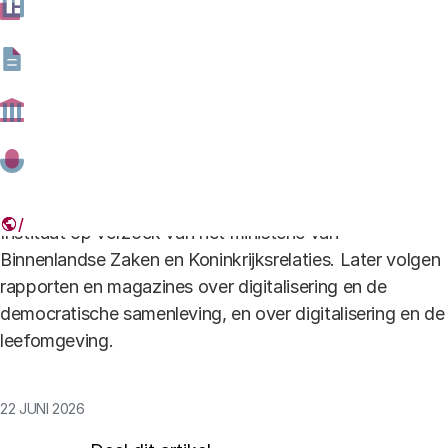
quizzen en lees je over de verschillende ervaringen van
deelnemers aan de dialoogsessies. Fysieke exemplaren
verspreiden we via huisartsen en bibliotheken.
Het magazine vormt samen met het onderzoeksrapport
"Hoeveel pixels is een knuffel?" de afronding van het
eerste deel van het Dialoogprogramma digitale
toekomst. Dat programma organiseert het Rathenau
Instituut op verzoek van het ministerie van
Binnenlandse Zaken en Koninkrijksrelaties. Later volgen
rapporten en magazines over digitalisering en de
democratische samenleving, en over digitalisering en de
leefomgeving.
22 JUNI 2026