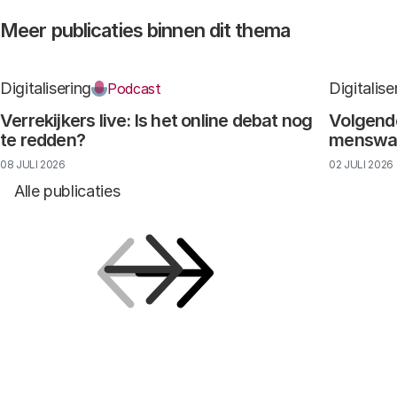
Meer publicaties binnen dit thema
Digitalisering
Digitalise
Podcast
Verrekijkers live: Is het online debat nog
Volgende
te redden?
menswaar
08 JULI 2026
02 JULI 2026
Alle publicaties
Vorige
Volgende