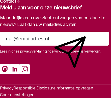
Contact
Meld u aan voor onze nieuwsbrief
Maandelijks een overzicht ontvangen van ons laatste
nieuws? Laat dan uw mailadres achter.
Aanmelden
Lees in
onze privacyverklaring
hoe wij deze gegevens verwerken.
Sociale media
Rathenau Mastodon
Rathenau LinkedIn
Rathenau Instagram
Juridische informatie
Privacy
Responsible Disclosure
Informatie opvragen
Cookie-instellingen