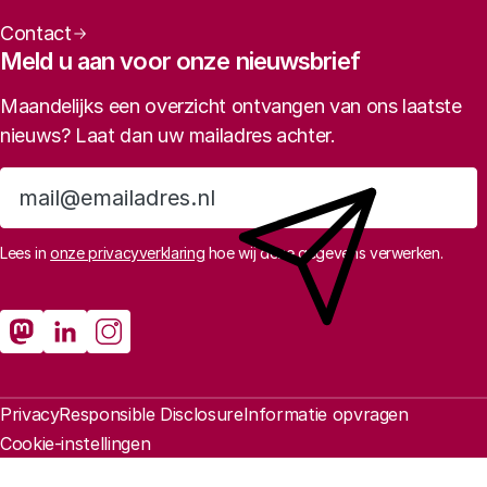
Contact
Meld u aan voor onze nieuwsbrief
Maandelijks een overzicht ontvangen van ons laatste
nieuws? Laat dan uw mailadres achter.
Aanmelden
Lees in
onze privacyverklaring
hoe wij deze gegevens verwerken.
Sociale media
Rathenau Mastodon
Rathenau LinkedIn
Rathenau Instagram
Juridische informatie
Privacy
Responsible Disclosure
Informatie opvragen
Cookie-instellingen