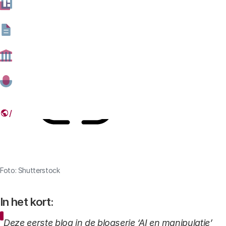
ethische vragen bij manipulatieve AI.
08 APRIL 2022
Deel dit artikel
Link
Foto: Shutterstock
In het kort:
Deze eerste blog in de blogserie ‘AI en manipulatie’