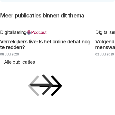
Meer publicaties binnen dit thema
Digitalisering
Digitalise
Podcast
Verrekijkers live: Is het online debat nog
Volgende
te redden?
menswaar
08 JULI 2026
02 JULI 2026
Alle publicaties
Vorige
Volgende