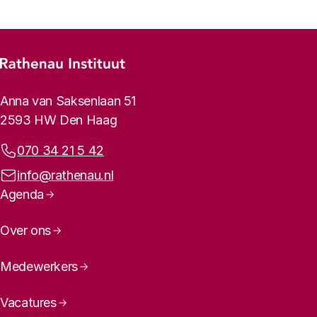
Footer-menu
Rathenau logo, naar de homepage
Contactinformatie
Anna van Saksenlaan 51
2593 HW Den Haag
Telefoonnummer:
070 34 21 5 42
E-mailadres:
info@rathenau.nl
Paginanavigatie
Agenda
Over ons
Medewerkers
Vacatures