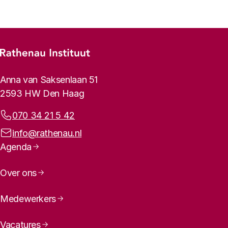
Footer-menu
Rathenau logo, naar de homepage
Contactinformatie
Anna van Saksenlaan 51
2593 HW Den Haag
Telefoonnummer:
070 34 21 5 42
E-mailadres:
info@rathenau.nl
Paginanavigatie
Agenda
Over ons
Medewerkers
Vacatures