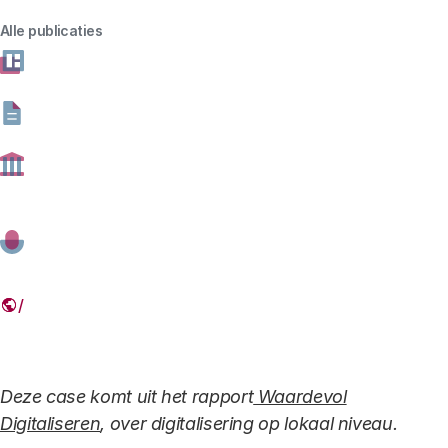
handreiking. Hij legt uit wat gemeenten ermee kunnen.
Alle publicaties
En waarom ze er iets mee moeten.
10 AUGUSTUS 2018
Deel dit artikel
Link
Deze case komt uit het rapport
Waardevol
Digitaliseren
, over digitalisering op lokaal niveau.