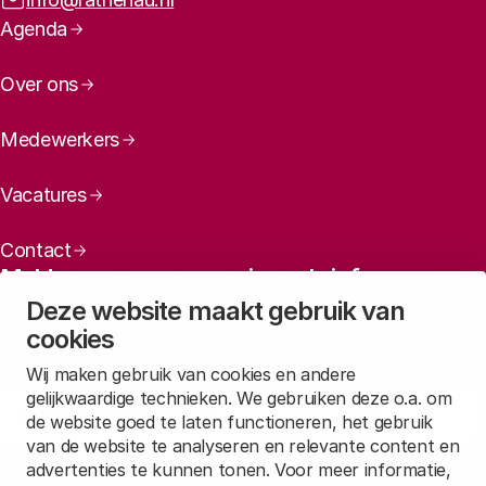
Paginanavigatie
Agenda
Over ons
Medewerkers
Vacatures
Contact
Meld u aan voor onze nieuwsbrief
Deze website maakt gebruik van
Maandelijks een overzicht ontvangen van ons laatste
cookies
nieuws? Laat dan uw mailadres achter.
Wij maken gebruik van cookies en andere
gelijkwaardige technieken. We gebruiken deze o.a. om
Aanmelden
de website goed te laten functioneren, het gebruik
van de website te analyseren en relevante content en
advertenties te kunnen tonen. Voor meer informatie,
Lees in
onze privacyverklaring
hoe wij deze gegevens verwerken.