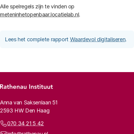
Alle spelregels zijn te vinden op
meteninhetopenbaar.locatielab.nl
.
Lees het complete rapport
Waardevol digitaliseren
.
Footer-menu
Rathenau logo, naar de homepage
Contactinformatie
Anna van Saksenlaan 51
2593 HW Den Haag
Telefoonnummer:
070 34 21 5 42
E-mailadres:
info@rathenau.nl