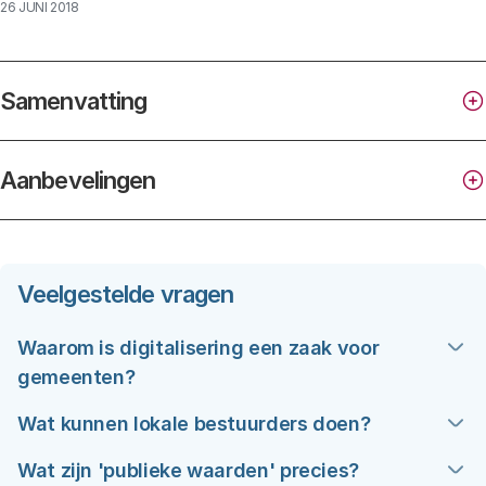
26 JUNI 2018
Samenvatting
Aanbevelingen
Veelgestelde vragen
Waarom is digitalisering een zaak voor
gemeenten?
WAARDEREN
Gemeenten kregen de afgelopen jaren steeds meer
Wat kunnen lokale bestuurders doen?
taken en verantwoordelijkheden. Lokale
Wat zijn 'publieke waarden' precies?
bestuurders hebben daardoor een centrale rol bij