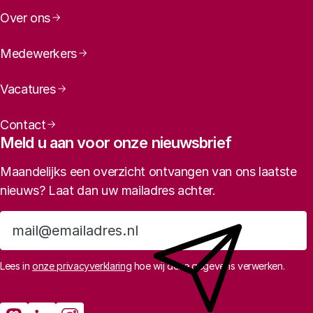
Over ons
Medewerkers
Vacatures
Contact
Meld u aan voor onze nieuwsbrief
Maandelijks een overzicht ontvangen van ons laatste
Bij voorkeur citeren als:
nieuws? Laat dan uw mailadres achter.
Aanmelden
Lees in
onze privacyverklaring
hoe wij deze gegevens verwerken.
Sociale media