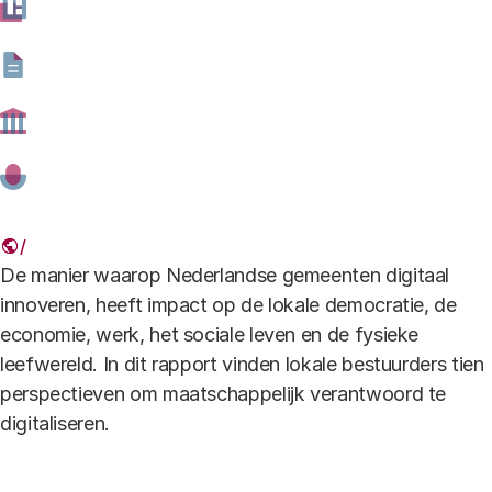
Download
Wa
bestand type
pdf -
bestand formaat
2.23 MB
Aanbevelingen in beeld
Download
H
bestand type
pdf -
bestand formaat
586.98 kB
HH-60097295.jpg
De manier waarop Nederlandse gemeenten digitaal
innoveren, heeft impact op de lokale democratie, de
economie, werk, het sociale leven en de fysieke
leefwereld. In dit rapport vinden lokale bestuurders tien
perspectieven om maatschappelijk verantwoord te
digitaliseren.