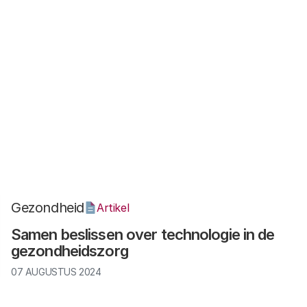
Geniale genen 4: hoge prijzen
04 JUNI 2025
Gezondheid
Artikel
Geniale genen 1: wat is gentherapie?
08 APRIL 2025
Gezondheid
Artikel
Samen beslissen over technologie in de
gezondheidszorg
07 AUGUSTUS 2024