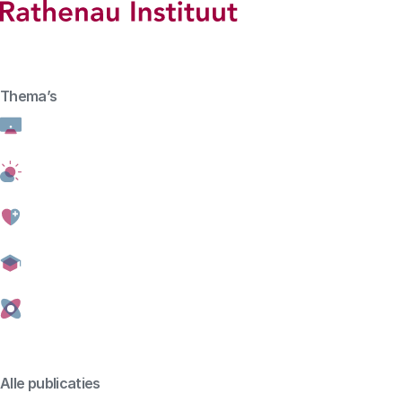
Hoofdmenu
Rathenau logo, naar de homepage
Thema’s
Home
Gentherapie
Alle publicaties
Gezondheid
Artikel