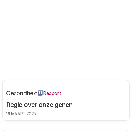
Geniale genen 5: nieuw beleid
12 JUNI 2025
Gezondheid
Artikel
Geniale genen 2: onzekerheden
14 APRIL 2025
Gezondheid
Rapport
Regie over onze genen
19 MAART 2025