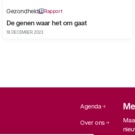
Gezondheid
Rapport
De genen waar het om gaat
18 DECEMBER 2023
Paginanavi
Mel
Agenda
Maan
Over ons
nieu