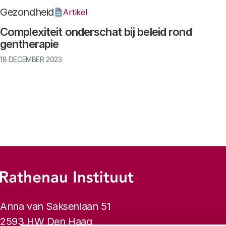
Gezondheid
Artikel
Complexiteit onderschat bij beleid rond
gentherapie
18 DECEMBER 2023
Footer-menu
Rathenau logo, naar de homepage
Contactinformatie
Anna van Saksenlaan 51
2593 HW Den Haag