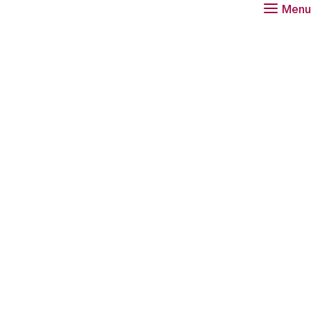
Menu
van onze publicaties over gentherapie.
Gezondheid
Artikel