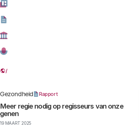
Geniale genen 6 (slot): breder perspectief
17 JUNI 2025
Gezondheid
Artikel
Geniale genen 3: vergeet proefpersonen
niet
22 APRIL 2025
Gezondheid
Rapport
Meer regie nodig op regisseurs van onze
genen
19 MAART 2025