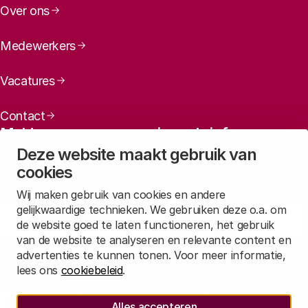
Over ons
Medewerkers
Vacatures
Contact
Meld u aan voor onze nieuwsbrief
Deze website maakt gebruik van
Maandelijks een overzicht ontvangen van ons laatste
cookies
nieuws? Laat dan uw mailadres achter.
Wij maken gebruik van cookies en andere
gelijkwaardige technieken. We gebruiken deze o.a. om
Aanmelden
de website goed te laten functioneren, het gebruik
Bij voorkeur citeren als:
van de website te analyseren en relevante content en
advertenties te kunnen tonen. Voor meer informatie,
Lees in
onze privacyverklaring
hoe wij deze gegevens verwerken.
lees ons
cookiebeleid
.
Sociale media
Alles accepteren