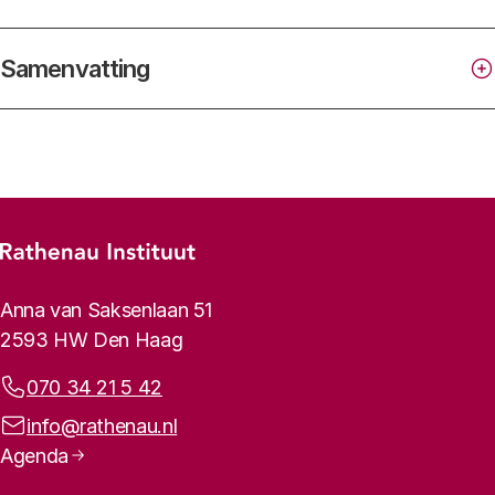
Samenvatting
Footer-menu
Rathenau logo, naar de homepage
Contactinformatie
Anna van Saksenlaan 51
2593 HW Den Haag
Telefoonnummer:
070 34 21 5 42
E-mailadres:
info@rathenau.nl
Paginanavigatie
Agenda