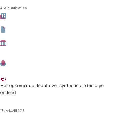
ereist_samenspraak.pdf
Download
be
Alle publicaties
bestand type
pdf -
bestand formaat
214.81 kB
Debat publiek.JPG
Auteurs
Prof. dr. ir. Rinie van Est
Onderzoekscoördinator
Het opkomende debat over synthetische biologie
ontleed.
17 JANUARI 2013