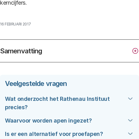
kerncijfers.
16 FEBRUARI 2017
Samenvatting
Veelgestelde vragen
Wat onderzocht het Rathenau Instituut
precies?
We onderzochten het huidige gebruik en de stand
Waarvoor worden apen ingezet?
van zaken op het gebied van alternatieven voor
Van de apen die in 2015 voor onderzoek werden
Is er een alternatief voor proefapen?
apen, nu en in de nabije toekomst.