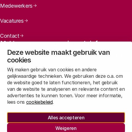
Medewerkers
Vacatures
het Rathenau Instituut organiseerde, is gebleken
Contact
dat er brede consensus is dat de huidige focus op
Meld u aan voor onze nieuwsbrief
alternatieven niet zal leiden tot het verdwijnen van
Deze website maakt gebruik van
Maandelijks een overzicht ontvangen van ons laatste
onderzoek met apen.
cookies
nieuws? Laat dan uw mailadres achter.
Wij maken gebruik van cookies en andere
In plaats van zoeken naar één-op- één-
gelijkwaardige technieken. We gebruiken deze o.a. om
Aanmelden
de website goed te laten functioneren, het gebruik
alternatieven, zouden we moeten zoeken naar hele
van de website te analyseren en relevante content en
andere manieren om veiligheid en gezondheid te
advertenties te kunnen tonen. Voor meer informatie,
Lees in
onze privacyverklaring
hoe wij deze gegevens verwerken.
onderzoeken. Niet door een serie dierproeven die
lees ons
cookiebeleid
.
we vertalen naar de mens, maar bijvoorbeeld door
Sociale media
gebruik van data van mensen in hun dagelijkse
Alles accepteren
Rathenau Mastodon
Rathenau LinkedIn
Rathenau Instagram
omgeving te analyseren. Dit wordt proefdiervrije
Weigeren
innovatie genoemd.