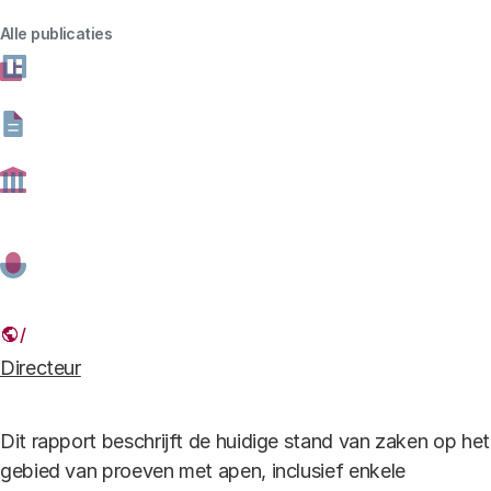
Alle publicaties
schriftelijke inbreng Rathenau Instituut
Rondetafelgesprek proefdiervrije onde
Download
be
rzoeksmethoden 5sept2017-1.pdf
bestand type
pdf -
bestand formaat
101.04 kB
Aap.jpg
Auteurs
In Memoriam Dr. ir. Melanie Peters
Directeur
Dit rapport beschrijft de huidige stand van zaken op het
gebied van proeven met apen, inclusief enkele