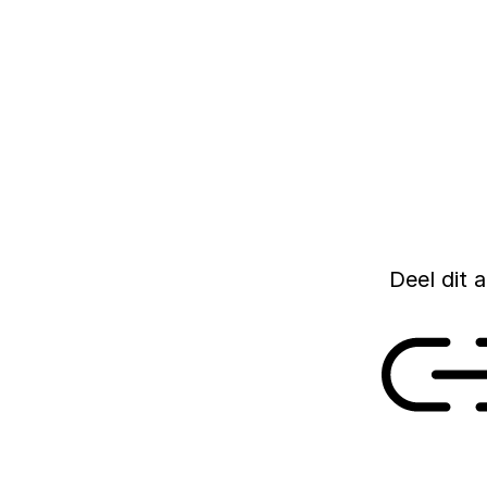
Vandaag opent het 
eerste editie van d
mensen die een bel
maatschappelijke 
innovatie.
01 JULI 2022
Deel dit a
Link