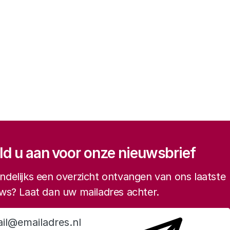
gatie
d u aan voor onze nieuwsbrief
delijks een overzicht ontvangen van ons laatste
ws? Laat dan uw mailadres achter.
Aanmelden