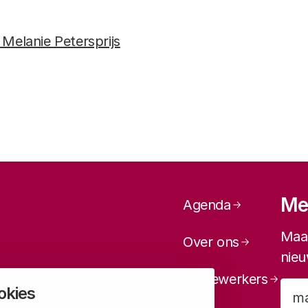
 Melanie Petersprijs
Paginanavi
Mel
Agenda
Maan
Over ons
nieu
Medewerkers
okies