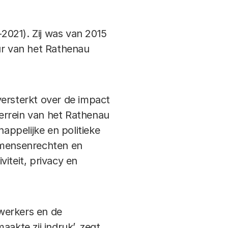
-2021). Zij was van 2015
ur van het Rathenau
versterkt over de impact
errein van het Rathenau
ppelijke en politieke
m mensenrechten en
iteit, privacy en
werkers en de
akte zij indruk’, zegt