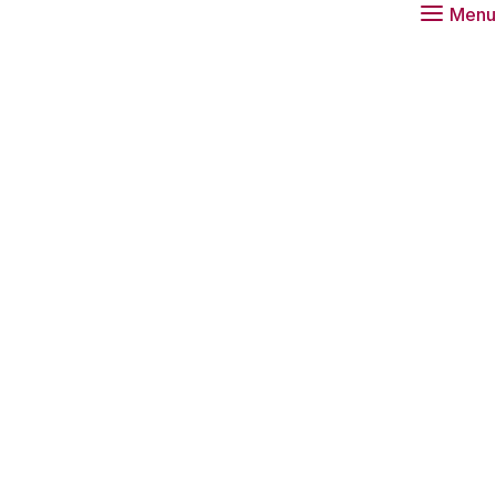
Menu
lijkse prijs ter
Peters