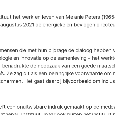
stituut het werk en leven van Melanie Peters (1965
11 augustus 2021 de energieke en bevlogen directe
r mensen die met hun bijdrage de dialoog hebben 
ogie en innovatie op de samenleving – het werkt
rs benadrukte de noodzaak van een goede maatscha
’s. Ze zag dit als een belangrijke voorwaarde o
hermen. Het gaat daarbij bijvoorbeeld om inclusiv
eeft een onuitwisbare indruk gemaakt op de mede
thenau Instituut, maar ook buiten het instituut ma