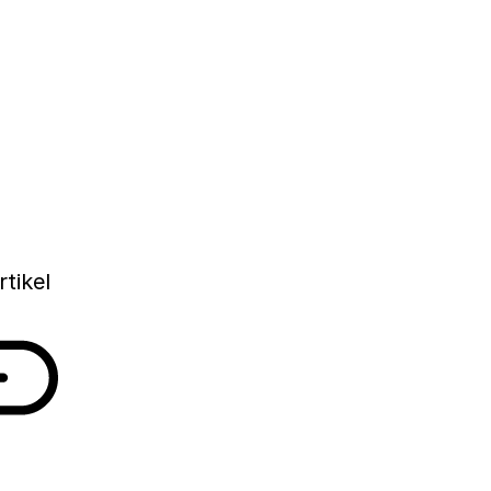
Rathenau Instituut de inzendtermijn van de
e Melanie Petersprijs. De prijs is bedoeld voor
angrijke bijdrage leveren aan de
dialoog over wetenschap, technologie en
rtikel