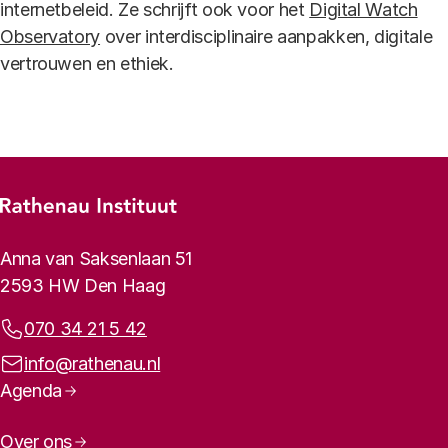
internetbeleid. Ze schrijft ook voor het
Digital Watch
Observatory
over interdisciplinaire aanpakken, digitale
vertrouwen en ethiek.
Footer-menu
Rathenau logo, naar de homepage
Contactinformatie
Anna van Saksenlaan 51
2593 HW Den Haag
Telefoonnummer:
070 34 21 5 42
E-mailadres:
info@rathenau.nl
Paginanavigatie
Agenda
Over ons