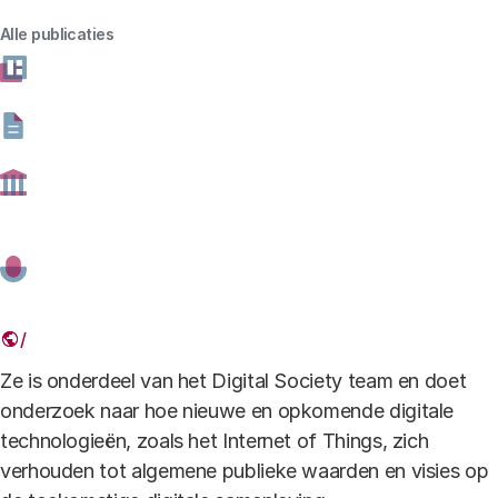
Alle publicaties
Expertise
Jana promoveert op Ethiek en Technologie, een
onderdeel van het Marie Sklodowska-Curie Innovative
Training Network ‘PROTECT – Protecting Personal
Data Amidst Big Data Innovation’.
Ze is onderdeel van het Digital Society team en doet
onderzoek naar hoe nieuwe en opkomende digitale
technologieën, zoals het Internet of Things, zich
verhouden tot algemene publieke waarden en visies op