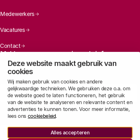
Medewerkers
Vacatures
Contact
Meld u aan voor onze nieuwsbrief
Deze website maakt gebruik van
Maandelijks een overzicht ontvangen van ons laatste
cookies
nieuws? Laat dan uw mailadres achter.
Wij maken gebruik van cookies en andere
gelijkwaardige technieken. We gebruiken deze o.a. om
Aanmelden
de website goed te laten functioneren, het gebruik
van de website te analyseren en relevante content en
advertenties te kunnen tonen. Voor meer informatie,
Lees in
onze privacyverklaring
hoe wij deze gegevens verwerken.
lees ons
cookiebeleid
.
Sociale media
Alles accepteren
Rathenau Mastodon
Rathenau LinkedIn
Rathenau Instagram