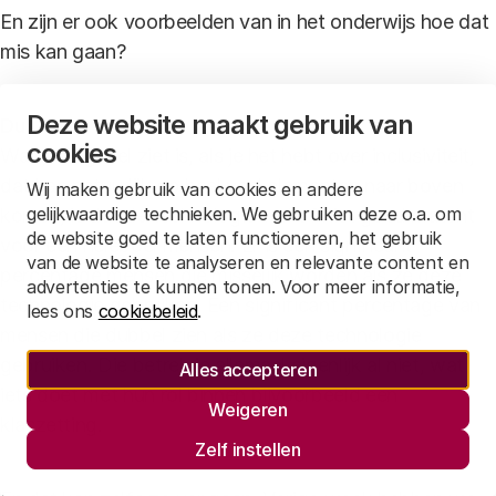
En zijn er ook voorbeelden van in het onderwijs hoe dat
mis kan gaan?
Deze website maakt gebruik van
Duuk:
cookies
Wat je nog wel ziet is, als je het hebt over inclusiviteit,
dat kan natuurlijk op heel veel elementen naar boven
Wij maken gebruik van cookies en andere
gelijkwaardige technieken. We gebruiken deze o.a. om
komen, is dat de technologie wel of niet goed matcht
de website goed te laten functioneren, het gebruik
voor een heleboel mensen. Er is een significant
van de website te analyseren en relevante content en
percentage mensen die misselijk worden als ze deze
advertenties te kunnen tonen. Voor meer informatie,
technologie gebruiken. Een significant percentage van
lees ons
cookiebeleid
.
mensen die dubbel zien als ze deze technologie
gebruiken. Die betrek je allemaal eigenlijk al niet, wat
Alles accepteren
iets doet met hun rol binnen bijvoorbeeld een
Weigeren
klaszetting.
Zelf instellen