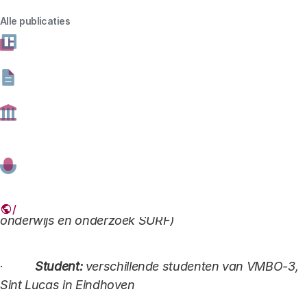
Alle publicaties
Accepteer onze cookies om deze inhoud te
bekijken.
In deze aflevering komen de volgende personen aan
het woord:
Wijzig cookie instellingen
·
Ruben
: Ruben Rump (docent Sint Lucas in
Eindhoven)
·
Duuk:
Duuk Baten (ICT-coöperatie van
onderwijs en onderzoek SURF)
·
Student:
verschillende studenten van VMBO-3,
Sint Lucas in Eindhoven