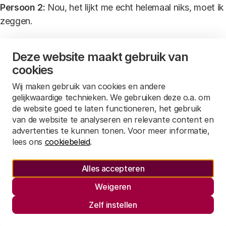
Persoon 2:
Nou, het lijkt me echt helemaal niks, moet ik
zeggen.
Timo:
Deze website maakt gebruik van
Waarom niet?
cookies
Wij maken gebruik van cookies en andere
Persoon 2:
Omdat ik denk dat het een natuurlijk proces
gelijkwaardige technieken. We gebruiken deze o.a. om
is dat je gewoon je leven leeft en mijn kinderen op een
de website goed te laten functioneren, het gebruik
gegeven moment afscheid moeten nemen van mij en ik
van de website te analyseren en relevante content en
van hen. En dan is het klaar. En alles wat je dan daarmee
advertenties te kunnen tonen. Voor meer informatie,
lees ons
cookiebeleid
.
zou willen dat komt zo kunstmatig over voor mij, dat
lijkt me niks.
Alles accepteren
Weigeren
Persoon 3:
Ik denk dat het klaar moet zijn. Als ik er niet
meer ben, dan is het klaar. Na mij de volgende. Je moet
Zelf instellen
niet blijven hangen in mij of een kloon van mij. Zou ik