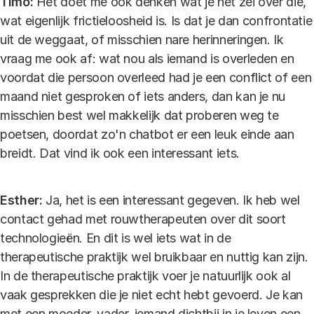
Timo:
Het doet me ook denken wat je net zei over die,
wat eigenlijk frictieloosheid is. Is dat je dan confrontatie
uit de weggaat, of misschien nare herinneringen. Ik
vraag me ook af: wat nou als iemand is overleden en
voordat die persoon overleed had je een conflict of een
maand niet gesproken of iets anders, dan kan je nu
misschien best wel makkelijk dat proberen weg te
poetsen, doordat zo'n chatbot er een leuk einde aan
breidt. Dat vind ik ook een interessant iets.
Esther:
Ja, het is een interessant gegeven. Ik heb wel
contact gehad met rouwtherapeuten over dit soort
technologieën. En dit is wel iets wat in de
therapeutische praktijk wel bruikbaar en nuttig kan zijn.
In de therapeutische praktijk voer je natuurlijk ook al
vaak gesprekken die je niet echt hebt gevoerd. Je kan
met een moeder, vader, iemand dichtbij in je leven een