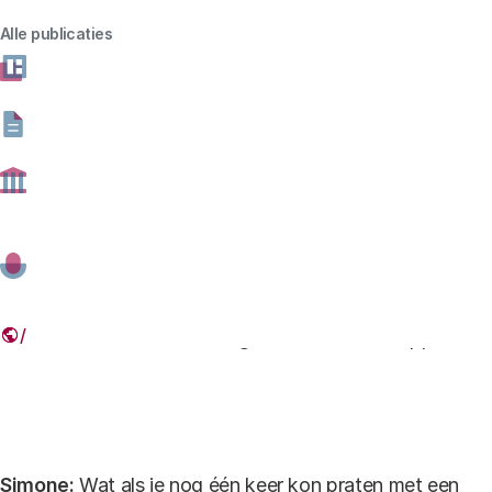
bekijken.
Alle publicaties
In deze aflevering:
Wijzig cookie instellingen
Simone:
Simone Harmsen, onderzoeker bij het
Rathenau Instituut en host van deze aflevering
Timo:
Timo Nieuwenhuis, onderzoeker bij het Rathenau
Instituut en co-host van deze aflevering.
Esther:
Esther Hammelburg, mediawetenschapper.
Simone:
Wat als je nog één keer kon praten met een