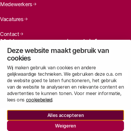
Medewerkers
Vacatures
Contact
Meld u aan voor onze nieuwsbrief
Deze website maakt gebruik van
Maandelijks een overzicht ontvangen van ons laatste
cookies
nieuws? Laat dan uw mailadres achter.
Wij maken gebruik van cookies en andere
gelijkwaardige technieken. We gebruiken deze o.a. om
Aanmelden
de website goed te laten functioneren, het gebruik
van de website te analyseren en relevante content en
advertenties te kunnen tonen. Voor meer informatie,
Lees in
onze privacyverklaring
hoe wij deze gegevens verwerken.
lees ons
cookiebeleid
.
Sociale media
Alles accepteren
Rathenau Mastodon
Rathenau LinkedIn
Rathenau Instagram
Weigeren