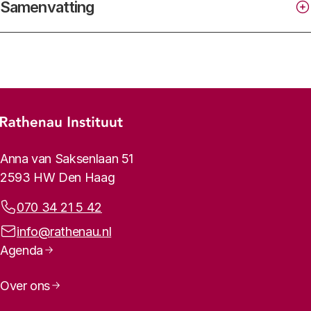
Samenvatting
Footer-menu
Rathenau logo, naar de homepage
Contactinformatie
Anna van Saksenlaan 51
2593 HW Den Haag
Telefoonnummer:
070 34 21 5 42
E-mailadres:
info@rathenau.nl
Paginanavigatie
Agenda
Over ons