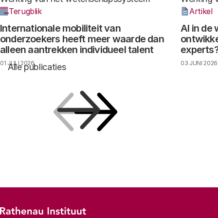
Terugblik
Artikel
Internationale mobiliteit van
AI in de
onderzoekers heeft meer waarde dan
ontwikke
alleen aantrekken individueel talent
experts
01 JULI 2026
03 JUNI 2026
Alle publicaties
Vorige
Volgende
Footer-menu
Rathenau logo, naar de homepage