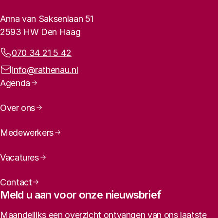
Contactinformatie
Anna van Saksenlaan 51
2593 HW Den Haag
Telefoonnummer:
070 34 21 5 42
E-mailadres:
info@rathenau.nl
Paginanavigatie
Agenda
Over ons
Medewerkers
Vacatures
Contact
Meld u aan voor onze nieuwsbrief
Maandelijks een overzicht ontvangen van ons laatste