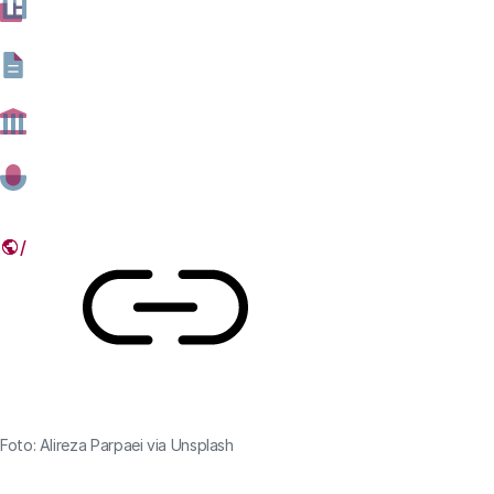
voor onderzoek bij bedrijven minder hard op dan in veel
andere landen. Dat staat in de publicatie 'TWIN 2023-
2029 – Totale investeringen in wetenschap en
innovatie' die het Rathenau Instituut vandaag uitbrengt.
08 MEI 2025
Deel dit artikel
Link
Foto: Alireza Parpaei via Unsplash