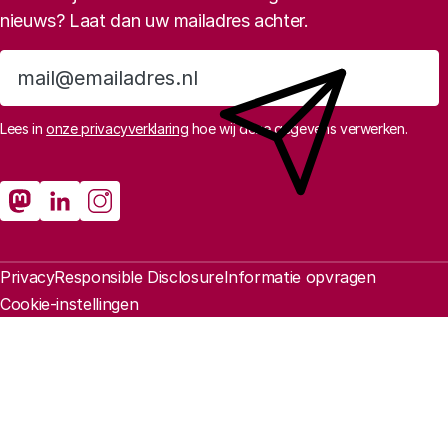
nieuws? Laat dan uw mailadres achter.
Aanmelden
Lees in
onze privacyverklaring
hoe wij deze gegevens verwerken.
Sociale media
Rathenau Mastodon
Rathenau LinkedIn
Rathenau Instagram
Juridische informatie
Privacy
Responsible Disclosure
Informatie opvragen
Cookie-instellingen