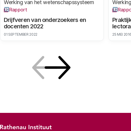
Werking van het wetenschapssysteem
Werking
Rapport
Rappo
Drijfveren van onderzoekers en
Praktij
docenten 2022
lector
01 SEPTEMBER 2022
25 MEI 201
Vorige
Volgende
Footer-menu
Rathenau logo, naar de homepage