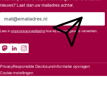
nieuws? Laat dan uw mailadres achter.
Aanmelden
Lees in
onze privacyverklaring
hoe wij deze gegevens verwerken.
Sociale media
Rathenau Mastodon
Rathenau LinkedIn
Rathenau Instagram
Juridische informatie
Privacy
Responsible Disclosure
Informatie opvragen
Cookie-instellingen