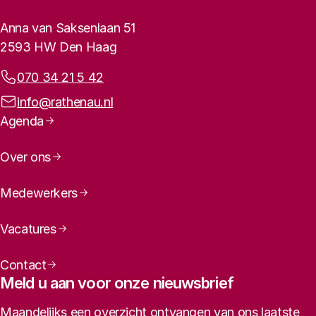
Contactinformatie
Anna van Saksenlaan 51
2593 HW Den Haag
Telefoonnummer:
070 34 21 5 42
E-mailadres:
info@rathenau.nl
Paginanavigatie
Agenda
Over ons
Medewerkers
Vacatures
Contact
Meld u aan voor onze nieuwsbrief
Maandelijks een overzicht ontvangen van ons laatste