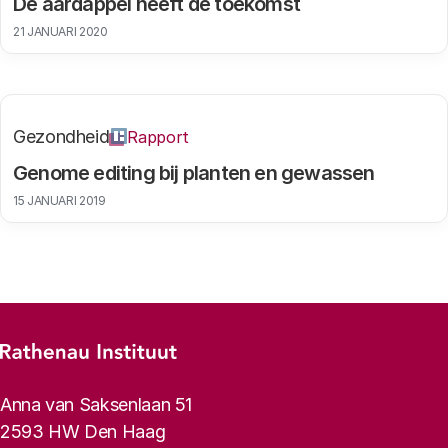
De aardappel heeft de toekomst
21 JANUARI 2020
Gezondheid
Rapport
Genome editing bij planten en gewassen
15 JANUARI 2019
Footer-menu
Rathenau logo, naar de homepage
Contactinformatie
Anna van Saksenlaan 51
2593 HW Den Haag