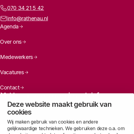
Telefoonnummer:
070 34 21 5 42
E-mailadres:
info@rathenau.nl
Paginanavigatie
Agenda
Over ons
Medewerkers
Vacatures
Contact
Meld u aan voor onze nieuwsbrief
Deze website maakt gebruik van
Maandelijks een overzicht ontvangen van ons laatste
cookies
nieuws? Laat dan uw mailadres achter.
Wij maken gebruik van cookies en andere
gelijkwaardige technieken. We gebruiken deze o.a. om
Aanmelden