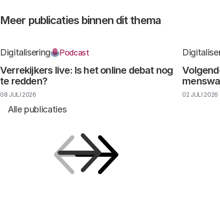
Meer publicaties binnen dit thema
Digitalisering
Digitalise
Podcast
Verrekijkers live: Is het online debat nog
Volgende
te redden?
menswaar
08 JULI 2026
02 JULI 2026
Alle publicaties
Vorige
Volgende