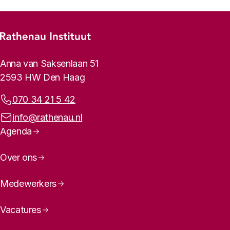
Footer-menu
Rathenau logo, naar de homepage
Contactinformatie
Anna van Saksenlaan 51
2593 HW Den Haag
Telefoonnummer:
070 34 21 5 42
E-mailadres:
info@rathenau.nl
Paginanavigatie
Agenda
Over ons
Medewerkers
Vacatures