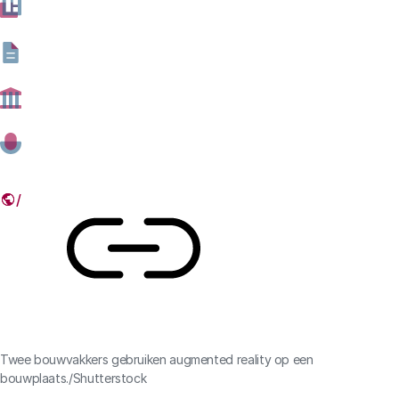
onder andere ingezet ter ondersteuning van allerlei
productieprocessen. Om dat te illustreren, bespreken
we een voorbeeld: de bouw van de Boekelose brug in
Hengelo.
06 NOVEMBER 2020
Deel dit artikel
Link
Twee bouwvakkers gebruiken augmented reality op een
bouwplaats./Shutterstock