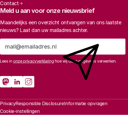
Contact
Meld u aan voor onze nieuwsbrief
Maandelijks een overzicht ontvangen van ons laatste
nieuws? Laat dan uw mailadres achter.
Aanmelden
Lees in
onze privacyverklaring
hoe wij deze gegevens verwerken.
Sociale media
Rathenau Mastodon
Rathenau LinkedIn
Rathenau Instagram
Juridische informatie
Privacy
Responsible Disclosure
Informatie opvragen
Cookie-instellingen