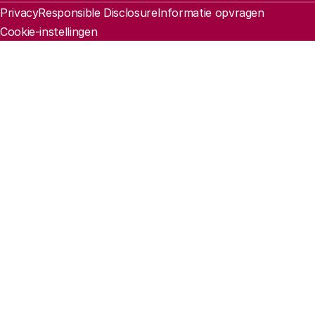
Juridische informatie
Privacy
Responsible Disclosure
Informatie opvragen
Cookie-instellingen