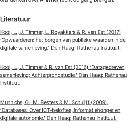
Literatuur
Kool, L., J. Timmer, L. Royakkers & R. van Est (2017)
‘Opwaarderen: het borgen van publieke waarden in de
digitale samenleving.’ Den Haag: Rathenau Instituut.
Kool, L., J. Timmer & R. van Est (2016) ‘Datagedreven
samenleving: Achtergrondstudie.’ Den Haag: Rathenau
Instituut.
Munnichs, G., M. Besters & M. Schuijff (2009).
‘Databases: Over ICT-beloftes, informatiehonger en
digitale autonomie.’ Den Haag: Rathenau Instituut.