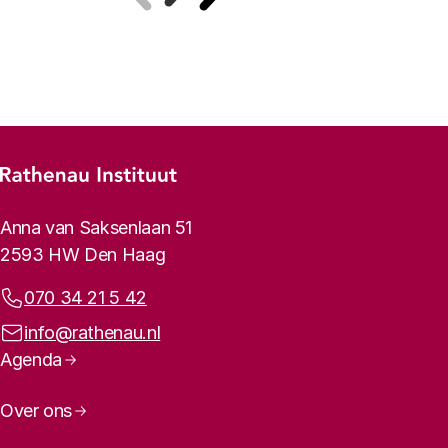
Vorige
Volgende
Footer-menu
Rathenau logo, naar de homepage
Contactinformatie
Anna van Saksenlaan 51
2593 HW Den Haag
Telefoonnummer:
070 34 21 5 42
E-mailadres:
info@rathenau.nl
Paginanavigatie
Agenda
Over ons