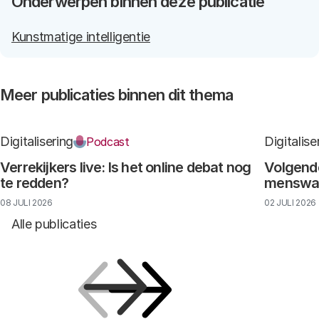
Onderwerpen binnen deze publicatie
Kunstmatige intelligentie
Meer publicaties binnen dit thema
Digitalisering
Digitalise
Podcast
Verrekijkers live: Is het online debat nog
Volgende
te redden?
menswaar
08 JULI 2026
02 JULI 2026
Alle publicaties