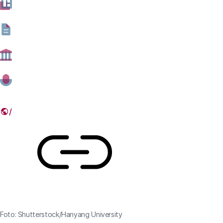
deze aflevering van de blogserie #DeWereld&AI praten
we met de Zuid-Koreaanse filosoof Sang Wook Yi. Zijn
zorg is dat Koreaanse ingenieurs en ambtenaren sociale
problemen te veel zien als technische
optimalisatieproblemen.
15 DECEMBER 2020
Deel dit artikel
Link
Foto: Shutterstock/Hanyang University