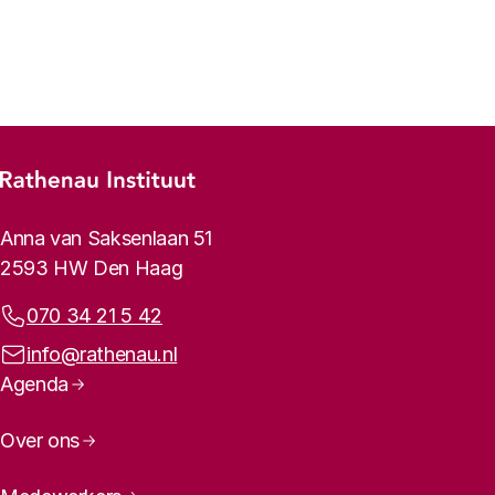
Vorige
Volgende
Footer-menu
Rathenau logo, naar de homepage
Contactinformatie
Anna van Saksenlaan 51
2593 HW Den Haag
Telefoonnummer:
070 34 21 5 42
E-mailadres:
info@rathenau.nl
Paginanavigatie
Agenda
Over ons