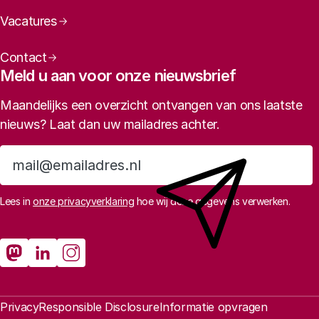
Vacatures
Contact
Meld u aan voor onze nieuwsbrief
Maandelijks een overzicht ontvangen van ons laatste
nieuws? Laat dan uw mailadres achter.
Aanmelden
Lees in
onze privacyverklaring
hoe wij deze gegevens verwerken.
Sociale media
Rathenau Mastodon
Rathenau LinkedIn
Rathenau Instagram
Juridische informatie
Privacy
Responsible Disclosure
Informatie opvragen