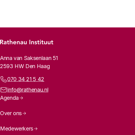
Vorige
Volgende
Footer-menu
Rathenau logo, naar de homepage
Contactinformatie
Anna van Saksenlaan 51
2593 HW Den Haag
Telefoonnummer:
070 34 21 5 42
E-mailadres:
info@rathenau.nl
Paginanavigatie
Agenda
Over ons
Medewerkers