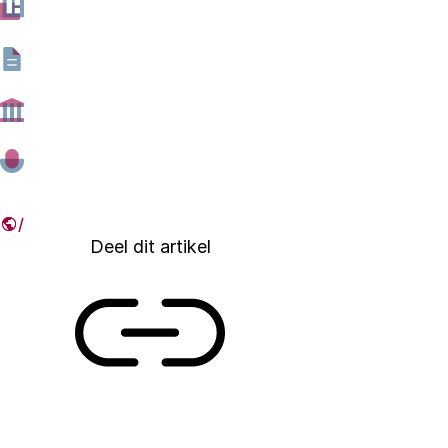
deze aflevering van de blogserie #DeWereld&AI
spreken we met Sally Radwan, de adviseur van de
Egyptische minister van ICT ‘Er zijn grote zorgen dat
AI-producten van grote multinationals aan ons worden
opgelegd zonder te kijken naar de behoeften van lokale
markten.’
21 DECEMBER 2020
Deel dit artikel
Link