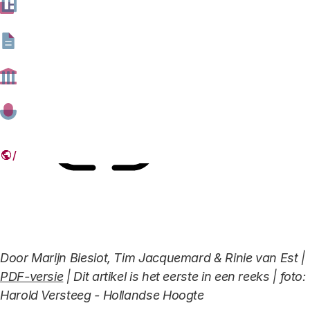
met afwegingen rondom veiligheid en privacy?
16 JANUARI 2019
Deel dit artikel
Link
Door Marijn Biesiot, Tim Jacquemard & Rinie van Est |
PDF-versie
| Dit artikel is het eerste in een reeks | foto:
Harold Versteeg - Hollandse Hoogte