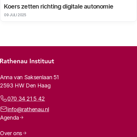
Koers zetten richting digitale autonomie
09 JULI 2025
Footer-menu
Rathenau logo, naar de homepage
Contactinformatie
Anna van Saksenlaan 51
2593 HW Den Haag
Telefoonnummer:
070 34 21 5 42
E-mailadres:
info@rathenau.nl
Paginanavigatie
Agenda
Over ons