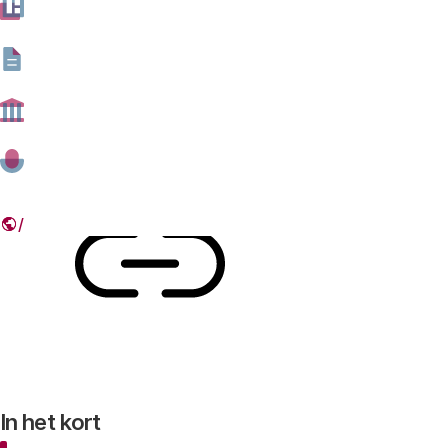
griffiers, met hun spilfunctie tussen gemeenteraden en
Provinciale Staten enerzijds, en bestuurders,
ambtenaren en inwoners anderzijds.
13 JUNI 2019
Deel dit artikel
Link
In het kort