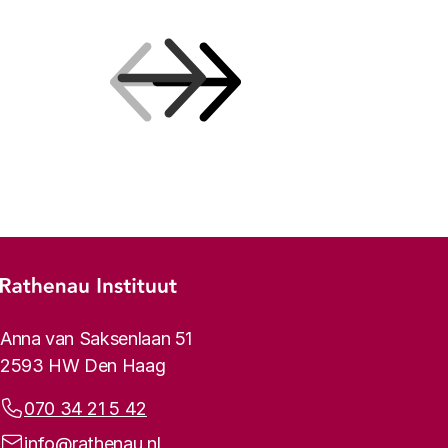
Vorige
Volgende
Footer-menu
Rathenau logo, naar de homepage
Contactinformatie
Anna van Saksenlaan 51
2593 HW Den Haag
Telefoonnummer:
070 34 21 5 42
E-mailadres:
info@rathenau.nl