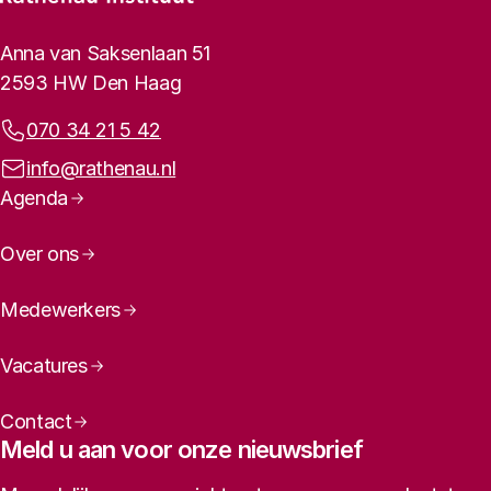
Footer-menu
Rathenau logo, naar de homepage
Contactinformatie
Anna van Saksenlaan 51
2593 HW Den Haag
Telefoonnummer:
070 34 21 5 42
E-mailadres:
info@rathenau.nl
Paginanavigatie
Agenda
Over ons
Medewerkers
Vacatures
Contact
Meld u aan voor onze nieuwsbrief