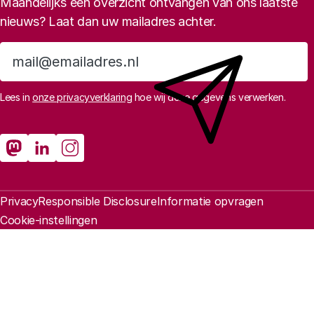
Maandelijks een overzicht ontvangen van ons laatste
nieuws? Laat dan uw mailadres achter.
Aanmelden
Lees in
onze privacyverklaring
hoe wij deze gegevens verwerken.
Sociale media
Rathenau Mastodon
Rathenau LinkedIn
Rathenau Instagram
Juridische informatie
Privacy
Responsible Disclosure
Informatie opvragen
Cookie-instellingen