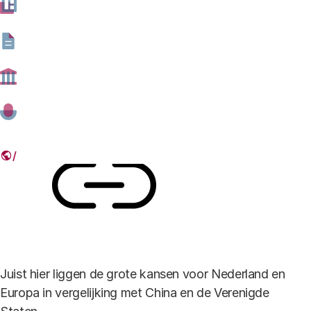
waarden centraal staan, moeten overheden en bedrijven
acties doelgerichter vormgeven vanuit
maatschappelijke uitdagingen.
13 SEPTEMBER 2018
Deel dit artikel
Link
Juist hier liggen de grote kansen voor Nederland en
Europa in vergelijking met China en de Verenigde