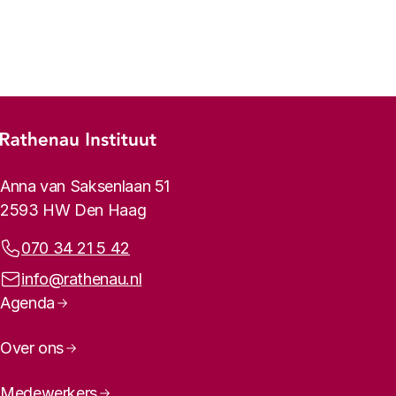
Vorige
Volgende
Footer-menu
Rathenau logo, naar de homepage
Contactinformatie
Anna van Saksenlaan 51
2593 HW Den Haag
Telefoonnummer:
070 34 21 5 42
E-mailadres:
info@rathenau.nl
Paginanavigatie
Agenda
Over ons
Medewerkers