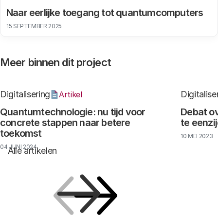
Naar eerlijke toegang tot quantumcomputers
15 SEPTEMBER 2025
Meer binnen dit project
Digitalisering
Digitalise
Artikel
Quantumtechnologie: nu tijd voor
Debat o
concrete stappen naar betere
te eenzij
toekomst
10 MEI 2023
04 JUNI 2024
Alle artikelen