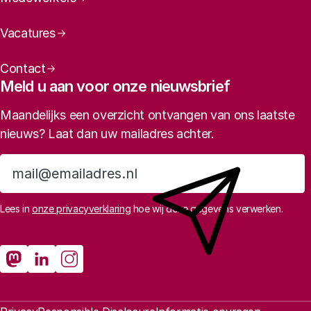
Vacatures
Contact
Meld u aan voor onze nieuwsbrief
Maandelijks een overzicht ontvangen van ons laatste
nieuws? Laat dan uw mailadres achter.
Aanmelden
Lees in
onze privacyverklaring
hoe wij deze gegevens verwerken.
Sociale media
Rathenau Mastodon
Rathenau LinkedIn
Rathenau Instagram
Juridische informatie