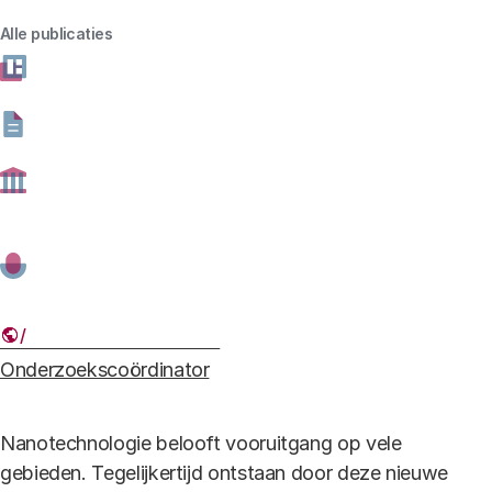
Download
Ti
bestand type
pdf -
bestand formaat
452.82 kB
Alle publicaties
Abstract (EN)
Download
T
bestand type
pdf -
bestand formaat
474.8 kB
Rode achtergrond.jpg
Auteurs
Prof. dr. ir. Rinie van Est
Onderzoekscoördinator
Nanotechnologie belooft vooruitgang op vele
gebieden. Tegelijkertijd ontstaan door deze nieuwe