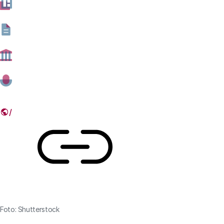
verzoek van de tijdelijke commissie Digitale toekomst
die de Tweede Kamer vorig jaar instelde om meer
sturing te geven aan de gewenste en ongewenste
gevolgen van digitalisering.
28 MEI 2020
Deel dit artikel
Link
Foto: Shutterstock