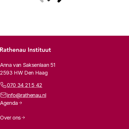
Vorige
Volgende
Footer-menu
Rathenau logo, naar de homepage
Contactinformatie
Anna van Saksenlaan 51
2593 HW Den Haag
Telefoonnummer:
070 34 21 5 42
E-mailadres:
info@rathenau.nl
Paginanavigatie
Agenda
Over ons