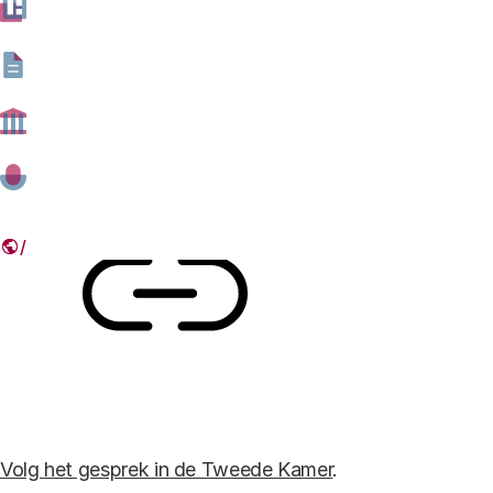
voor Defensie en voor Justitie en Veiligheid daarover in
de Tweede Kamer. Lees onze schriftelijke inbreng
hieronder.
17 JANUARI 2019
Deel dit artikel
Link
Volg het gesprek in de Tweede Kamer
.