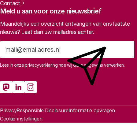
Contact
interpretatie van gezondheidsgegevens moet er
Meld u aan voor onze nieuwsbrief
steeds een zorgprofessional betrokken blijven.
Maandelijks een overzicht ontvangen van ons laatste
Tenslotte moet de burger ‘digitaal vaardig zijn’ en
nieuws? Laat dan uw mailadres achter.
begrijpen wat de consequenties zijn van het delen
Doelstelling en onderzoeksvragen
van data.
Aanmelden
Lees in
onze privacyverklaring
hoe wij deze gegevens verwerken.
Sociale media
Rathenau Mastodon
Rathenau LinkedIn
Rathenau Instagram
Juridische informatie
Privacy
Responsible Disclosure
Informatie opvragen
Cookie-instellingen