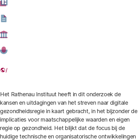
20180525 Rathenau Instituut BAP Digit
ale regie op gezondheid.pdf
Download
be
bestand type
pdf -
bestand formaat
395.13 kB
HH-62251893.jpg
Auteurs
Het Rathenau Instituut heeft in dit onderzoek de
kansen en uitdagingen van het streven naar digitale
gezondheidsregie in kaart gebracht, in het bijzonder de
implicaties voor maatschappelijke waarden en eigen
regie op gezondheid. Het blijkt dat de focus bij de
huidige technische en organisatorische ontwikkelingen