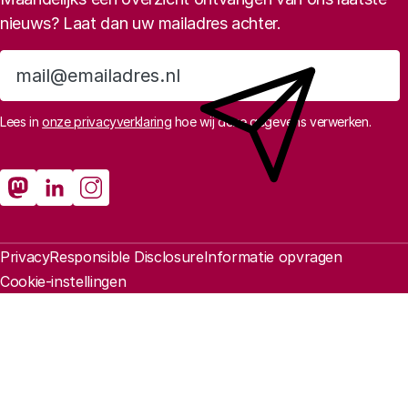
nieuws? Laat dan uw mailadres achter.
Aanmelden
Lees in
onze privacyverklaring
hoe wij deze gegevens verwerken.
Sociale media
Rathenau Mastodon
Rathenau LinkedIn
Rathenau Instagram
Juridische informatie
Privacy
Responsible Disclosure
Informatie opvragen
Cookie-instellingen