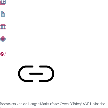
wereldwijd minder mensen hongerlijden of dat de
landbouw verduurzaamt. Ze voelen er dan ook niet voor
om deze nieuwe technieken uit te sluiten van Europese
regelgeving, zoals veel plantenbedrijven en de
Nederlandse overheid bepleiten.
13 APRIL 2023
Deel dit artikel
Link
Bezoekers van de Haagse Markt (foto: Owen O'Brien/ ANP Hollandse