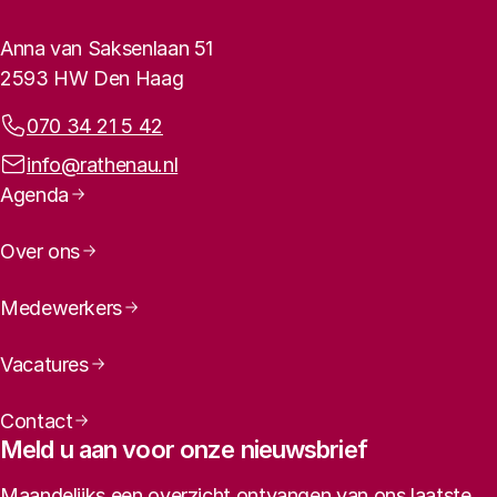
Rathenau logo, naar de homepage
Contactinformatie
Anna van Saksenlaan 51
2593 HW Den Haag
Telefoonnummer:
070 34 21 5 42
E-mailadres:
info@rathenau.nl
Paginanavigatie
Agenda
Over ons
Medewerkers
Vacatures
Contact
Meld u aan voor onze nieuwsbrief
Maandelijks een overzicht ontvangen van ons laatste