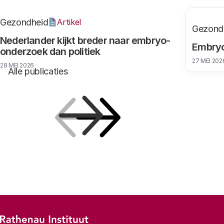
Gezondheid
Artikel
Gezond
Nederlander kijkt breder naar embryo-
Embryo
onderzoek dan politiek
27 MEI 202
28 MEI 2026
Alle publicaties
Vorige
Volgende
Footer-menu