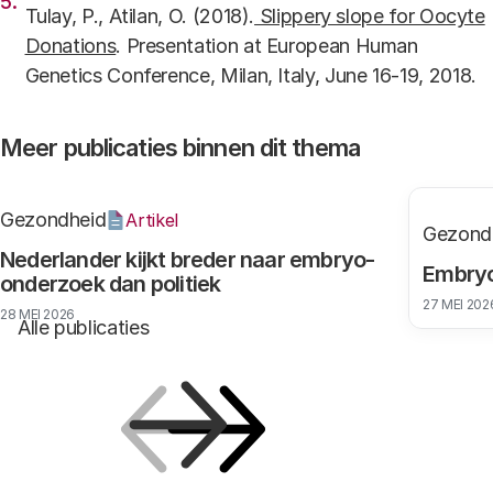
Tulay, P., Atilan, O. (2018).
Slippery slope for Oocyte
Donations
.
Presentation at European Human
Genetics Conference, Milan, Italy, June 16-19, 2018.
Meer publicaties binnen dit thema
Gezondheid
Artikel
Gezond
Nederlander kijkt breder naar embryo-
Embryo
onderzoek dan politiek
27 MEI 202
28 MEI 2026
Alle publicaties