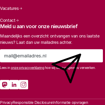
Vacatures
Contact
Meld u aan voor onze nieuwsbrief
Maandelijks een overzicht ontvangen van ons laatste
nieuws? Laat dan uw mailadres achter.
Aanmelden
Lees in
onze privacyverklaring
hoe wij deze gegevens verwerken.
Sociale media
Rathenau Mastodon
Rathenau LinkedIn
Rathenau Instagram
Juridische informatie
Privacy
Responsible Disclosure
Informatie opvragen