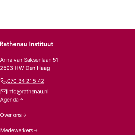
Vorige
Volgende
Footer-menu
Rathenau logo, naar de homepage
Contactinformatie
Anna van Saksenlaan 51
2593 HW Den Haag
Telefoonnummer:
070 34 21 5 42
E-mailadres:
info@rathenau.nl
Paginanavigatie
Agenda
Over ons
Medewerkers